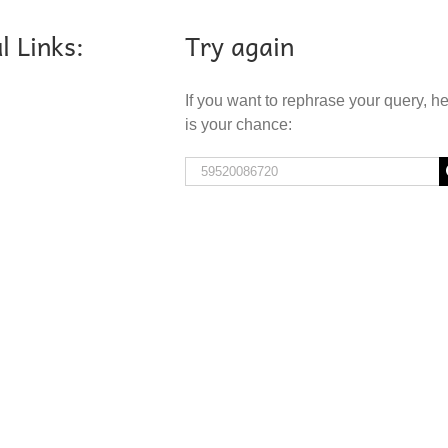
l Links:
Try again
If you want to rephrase your query, h
is your chance:
Search
for: