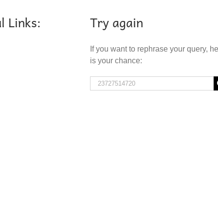
l Links:
Try again
If you want to rephrase your query, h
is your chance:
Search
for: