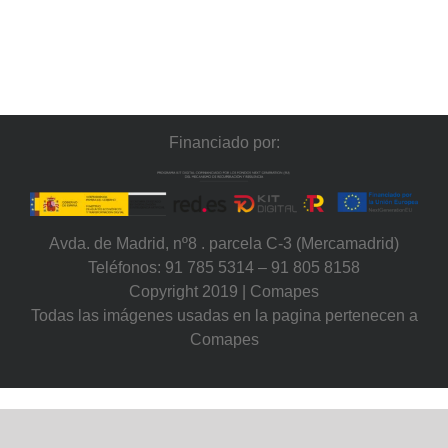
Financiado por:
Avda. de Madrid, nº8 . parcela C-3 (Mercamadrid)
Teléfonos: 91 785 5314 – 91 805 8158
Copyright 2019 | Comapes
Todas las imágenes usadas en la pagina pertenecen a
Comapes