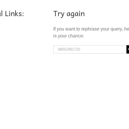
l Links:
Try again
If you want to rephrase your query, h
is your chance:
Search
for: