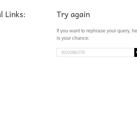
l Links:
Try again
If you want to rephrase your query, h
is your chance:
Search
for: