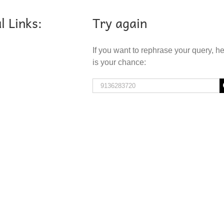
l Links:
Try again
If you want to rephrase your query, h
is your chance:
Search
for: