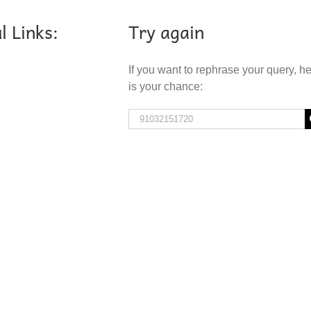
l Links:
Try again
If you want to rephrase your query, h
is your chance:
Search
for: