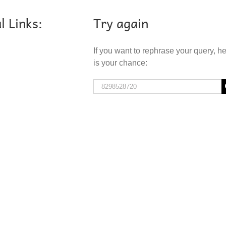
l Links:
Try again
If you want to rephrase your query, h
is your chance:
Search
for: