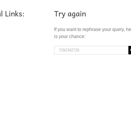
l Links:
Try again
If you want to rephrase your query, h
is your chance:
Search
for: