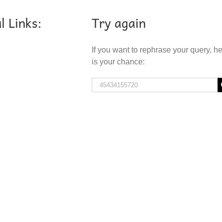
l Links:
Try again
If you want to rephrase your query, h
is your chance:
Search
for: