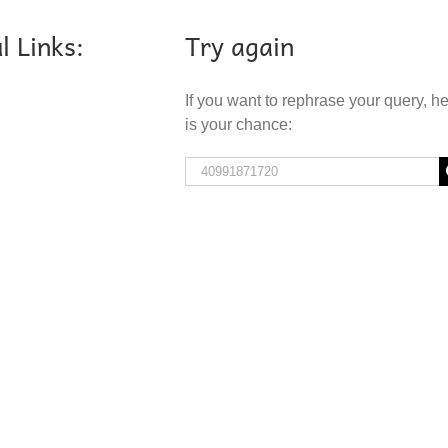
l Links:
Try again
If you want to rephrase your query, h
is your chance:
Search
for: