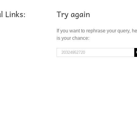
l Links:
Try again
If you want to rephrase your query, h
is your chance:
Search
for: