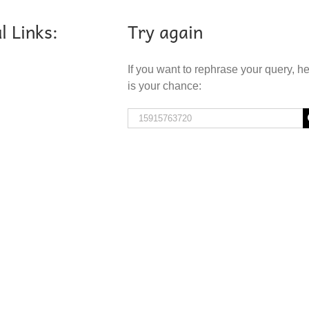
l Links:
Try again
If you want to rephrase your query, h
is your chance:
Search
for: