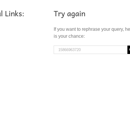
l Links:
Try again
If you want to rephrase your query, h
is your chance:
Search
for: