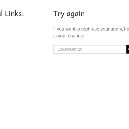
l Links:
Try again
If you want to rephrase your query, h
is your chance:
Search
for: