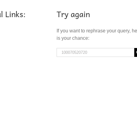
l Links:
Try again
If you want to rephrase your query, h
is your chance:
Search
for: